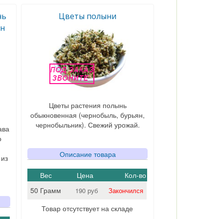
нь
Цветы полыни
он
Цветы растения полынь
обыкновенная (чернобыль, бурьян,
чернобыльник). Свежий урожай.
ава
о
Описание товара
 из
Вес
Цена
Кол-во
50 Грамм
190 руб
Закончился
Товар отсутствует на складе