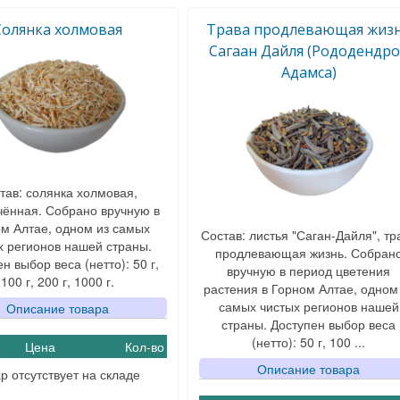
Солянка холмовая
Трава продлевающая жиз
Сагаан Дайля (Рододендр
Адамса)
тав: солянка холмовая,
чённая. Собрано вручную в
м Алтае, одном из самых
Состав: листья "Саган-Дайля", тр
х регионов нашей страны.
продлевающая жизнь. Собран
н выбор веса (нетто): 50 г,
вручную в период цветения
100 г, 200 г, 1000 г.
растения в Горном Алтае, одном
самых чистых регионов нашей
Описание товара
страны. Доступен выбор веса
(нетто): 50 г, 100 ...
Цена
Кол-во
Описание товара
р отсутствует на складе