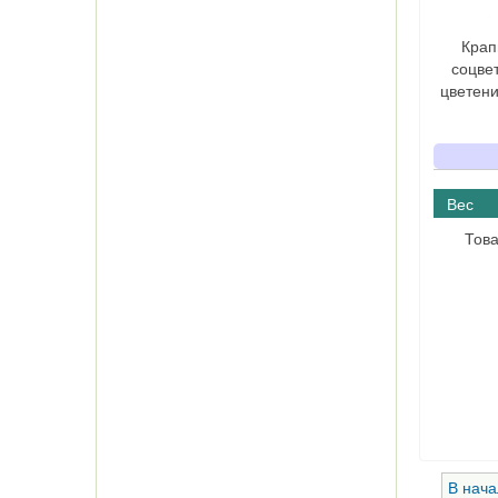
Крап
соцве
цветени
Вес
Това
В нача