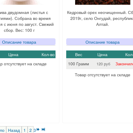
ива двудомная (листья с
Кедровый орех неочищенный. С
тиями). Собрана во время
2019г, село Онгудай, республик
я с июня по август. Свежий
Алтай.
сбор. Вес: 100 г
Описание товара
Описание товара
Цена
Кол-во
Вес
Цена
Кол
р отсутствует на складе
100 Грамм
120 руб
Закончил
Товар отсутствует на складе
ло
Назад
1
2
3