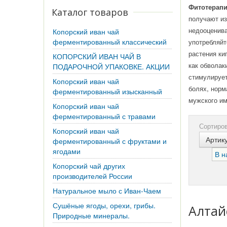
Фитотерап
Каталог товаров
получают из
недооценива
Копорский иван чай
ферментированный классический
употребляйт
растения ки
КОПОРСКИЙ ИВАН ЧАЙ В
как обволак
ПОДАРОЧНОЙ УПАКОВКЕ. АКЦИИ
стимулирует
Копорский иван чай
болях, норм
ферментированный изысканный
мужского и
Копорский иван чай
ферментированный с травами
Сортиров
Копорский иван чай
Артик
ферментированный с фруктами и
ягодами
В н
Копорский чай других
производителей России
Натуральное мыло с Иван-Чаем
Сушёные ягоды, орехи, грибы.
Алтай
Природные минералы.