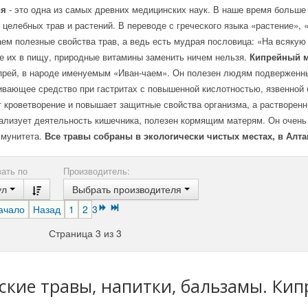
ия
- это одна из самых древних медицинских наук. В наше время больш
 целебных трав и растений. В переводе с греческого языка «растение», 
ем полезные свойства трав, а ведь есть мудрая пословица: «На всякую
е их в пищу, природные витамины заменить ничем нельзя.
Кипрейный
прей, в народе именуемым «Иван-чаем». Он полезен людям подверженн
ивающее средство при гастритах с повышенной кислотностью, язвенной
 кроветворение и повышает защитные свойства организма, а растворенн
ализует деятельность кишечника, полезен кормящим матерям. Он очень
ммунитета.
Все травы собраны в экологически чистых местах, в Алта
ать по
Производитель:
ул
Выбрать производителя
ачало
Назад
1
2
3
Страница 3 из 3
ские травы, напитки, бальзамы. Ки