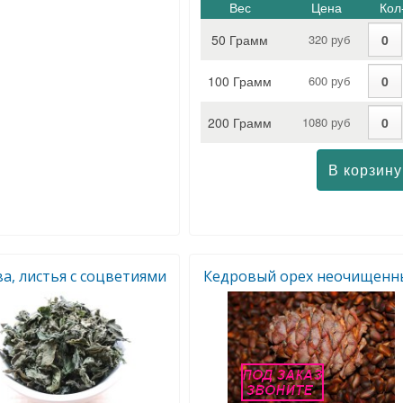
Вес
Цена
Кол
50 Грамм
320 руб
100 Грамм
600 руб
200 Грамм
1080 руб
а, листья c соцветиями
Кедровый орех неочищенн