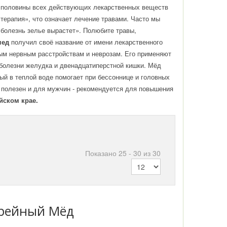
е половины всех действующих лекарственных веществ
«терапия», что означает лечение травами. Часто мы
 болезнь зелье вырастет». Полюбите травы,
мед
получил своё название от имени лекарственного
ым нервным расстройствам и неврозам. Его применяют
 болезни желудка и двенадцатиперстной кишки. Мёд
ый в теплой воде помогает при бессоннице и головных
 полезен и для мужчин - рекомендуется для повышения
йском крае.
Показано 25 - 30 из 30
прейный Мёд