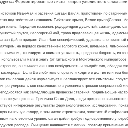
одукта:
Ферментированные листья кипрея узколистного с
листьями
листочков Иван-Чая и растения Сагаан Дайля, приготовлен по старинны
тно под тибетским названием Тибетское крыло, Белое крыло(Сагаан - бел
я жизнь. Народные названия: рододендрон душистый, сааган-дали, саг
душистый пруток, белогорский чай, трава продлевающая жизнь, адамсын т
гаан Дайля придают Иван Чаю специфический, удивительно приятный и
лятором, на порядок качественней золотого корня, шлемника, лимонник
ю внимания, тонизирует и снимает усталость, придавая бодрость, из-за 
 использовали маги и знать (от Китайского и Монгольского императоров
строение, он снижает лишнюю возбудимость и придаёт сил, обладая св
 кислорода. Если Вы любитель спорта или ходите в долгие или тем бол
так как сагаан дайля нормализует и баллансирует все симптомы, сопу
ния регулировать сон немаловажно в условиях стрессов современной жи
реподносятся как замедляющие процессы старения, поднимающие настр
же на регуляцию сна. Принимая Саган-Даля, люди прекрасно высыпаются
ствуют интересные результаты фармакологических исследований, показа
ную кишечную флору, в том числе стрептококки, золотистый стафилоко
низм на клеточном уровне, саган дайля требует одновременного употр
одуктов распада. Очищение начинается с легких, поэтому применение ч