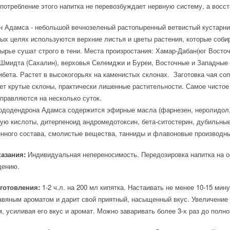
потребление этого напитка не перевозбуждает нервную систему, а восс
 Адамса - небольшой вечнозеленый растопыренный ветвистый кустарник 
ых целях используются верхние листья и цветы растения, которые собир
ырье сушат строго в тени. Места произростания: Хамар-Дабан(юг Восточ
Шмидта (Сахалин), верховья Селемджи и Буреи, Восточные и Западные 
ибета. Растет в высокогорьях на каменистых склонах. Заготовка чая со
т крутые склоны, практически лишенные растительности. Самое чистое 
правляются на несколько суток.
ододендрона Адамса содержится эфирные масла (фарнезен, неролидол,
ую кислоты, дитерпеноид андромедотоксин, бета-ситостерин, дубильны
нного состава, смолистые вещества, танниды и флавоновые производны
азания:
Индивидуальная непереносимость. Передозировка напитка на о
дению.
готовления:
1-2 ч.л. на 200 мл кипятка. Настаивать не менее 10-15 мин
авяным ароматом и дарит свой приятный, насыщенный вкус. Увеличение
 усиливая его вкус и аромат. Можно заваривать более 3-х раз до полно