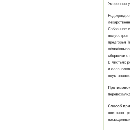
Умеренное у
Рододендрон
лекарственн
Собранное с
полуостров 
предгорья Т
облюбовывае
сборщики от
В листьях р
и олеанолов
неустановле
Противопок
перевозбуж
Способ при
цветочно-тр
насыщенным,