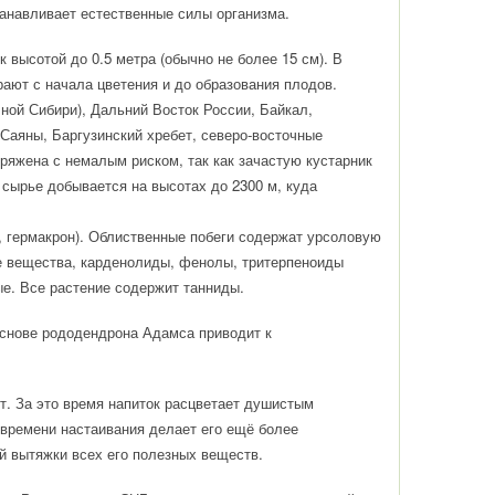
танавливает естественные силы организма.
высотой до 0.5 метра (обычно не более 15 см). В
ают с начала цветения и до образования плодов.
ной Сибири), Дальний Восток России, Байкал,
Саяны, Баргузинский хребет, северо-восточные
пряжена с немалым риском, так как зачастую кустарник
сырье добывается на высотах до 2300 м, куда
 гермакрон). Облиственные побеги содержат урсоловую
е вещества, карденолиды, фенолы, тритерпеноиды
е. Все растение содержит танниды.
снове рододендрона Адамса приводит к
ут. За это время напиток расцветает душистым
 времени настаивания делает его ещё более
й вытяжки всех его полезных веществ.