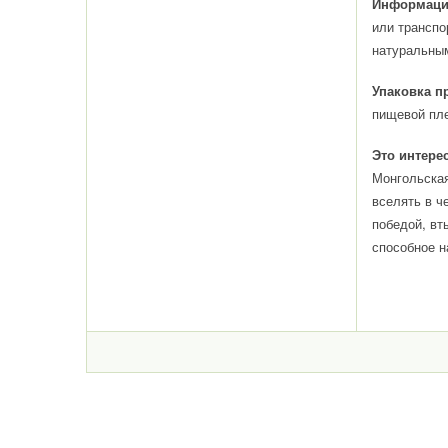
Информация
или транспо
натуральным
Упаковка п
пищевой пле
Это интере
Монгольская
вселять в ч
победой, вт
способное н