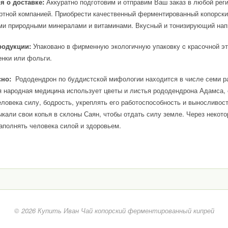
 о доставке:
Аккуратно подготовим и отправим Ваш заказ в любой реги
ртной компанией. Приобрести качественный ферментированный копорский 
и природными минералами и витаминами. Вкусный и тонизирующий напит
родукции:
Упаковано в фирменную экологичную упаковку c красочной эт
нки или фольги.
сно:
Рододендрон по буддистской мифологии находится в числе семи ра
 народная медицина использует цветы и листья рододендрона Адамса, 
еловека силу, бодрость, укреплять его работоспособность и выносливос
ыкали свои копья в склоны Саян, чтобы отдать силу земле. Через некот
аполнять человека силой и здоровьем.
© 2026 Купить Иван Чай копорский ферментированный кипрей