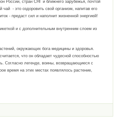
он России, стран СНГ и ближнего зарубежья, почтой
чай - это оздоровить свой организм, напитав его
ок - предаст сил и наполнит жизненной энергией!
икеткой и с дополнительным внутренним слоем из
стений, окружающих бога медицины и здоровья.
считается, что он обладает чудесной способностью
ть. Согласно легенде, воины, возвращающиеся с
орое время на этих местах появлялось растение,