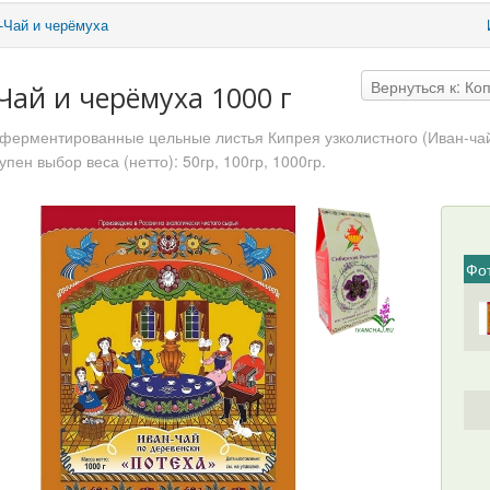
-Чай и черёмуха
Вернуться к: К
Чай и черёмуха 1000 г
ферментированные цельные листья Кипрея узколистного (Иван-чай
упен выбор веса (нетто): 50гр, 100гр, 1000гр.
Фо