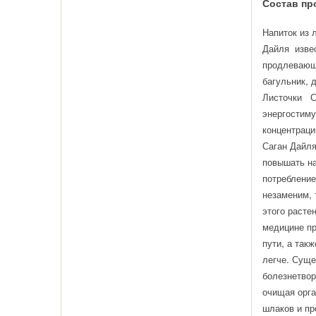
Состав пр
Напиток из 
Дайля извес
продлевающа
багульник, 
Листочки Са
энергостиму
концентраци
Саган Дайля
повышать на
потребление
незаменим, 
этого расте
медицине п
пути, а так
легче. Суще
болезнетвор
очищая орга
шлаков и пр