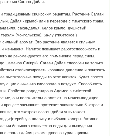
.
 растения
Сагаан Дайля
м и традиционным сибирским рецептам. Растение Сагаан
ый, Дайля - крыло) или в переводе с тибетского трава,
андайля, сахандалья, белое крыло, душистый
эрэлж (монгольское), ба-лу (тибетское.)
 сильный аромат. Это растение является сильным
а и женьшеня. Напиток повышает работоспособность и
чего не рекомендуется его применение перед сном.
 до шаманов Сибири). Сагаан Дайля способен не только
ойством стабилизировать кровяное давление и понижать
ее высокогорные походы то этот напиток будет просто
тствующие снижению кислорода в воздухе. Способность
зни. Свойства рододендрона Адамса в тибетской
оение, они положительно влияют на мочевыводящие
 и процесс засыпания протекает значительно быстрее и
вшие, что экстракт сааган дайля уничтожает
кк, дифтерийную палочку и вибрион холеры. Активно
ебления большого количества воды для выведения
ая с сааган дайля рекомендовано курильщикам.